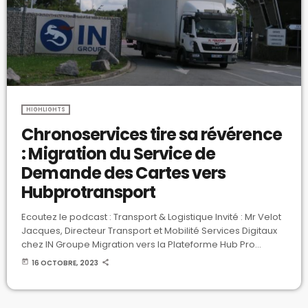
HIGHLIGHTS
Chronoservices tire sa révérence
: Migration du Service de
Demande des Cartes vers
Hubprotransport
Ecoutez le podcast : Transport & Logistique Invité : Mr Velot
Jacques, Directeur Transport et Mobilité Services Digitaux
chez IN Groupe Migration vers la Plateforme Hub Pro
Transport Dans le cadre de l'amélioration de ce service
today
16 OCTOBRE, 2023
vital, le portail Chronoservices.fr va migrer
progressivement vers la plateforme Hub Pro Transport.
Cette migration aura lieu à partir du 9 octobre 2023. Il est