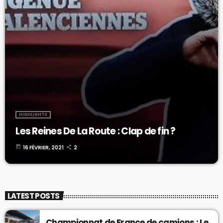
HIGHLIGHTS
Les Reines De La Route : Clap de fin ?
today
16 FÉVRIER, 2021
2
LATEST POSTS
Championnat de France de camions : Le