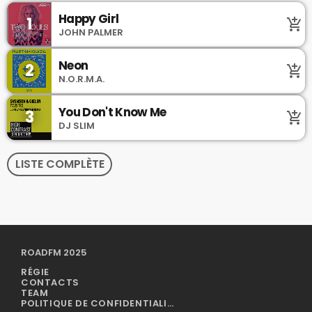
Happy Girl
1
add_shopping_cart
JOHN PALMER
Neon
2
add_shopping_cart
N.O.R.M.A.
You Don't Know Me
3
add_shopping_cart
DJ SLIM
LISTE COMPLÈTE
ROADFM 2025
RÉGIE
CONTACTS
TEAM
POLITIQUE DE CONFIDENTIALITÉ